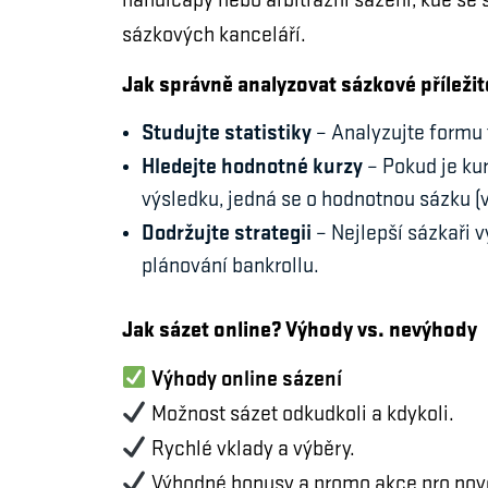
handicapy nebo arbitrážní sázení, kde se
sázkových kanceláří.
Jak správně analyzovat sázkové příležit
Studujte statistiky
– Analyzujte formu 
Hledejte hodnotné kurzy
– Pokud je ku
výsledku, jedná se o hodnotnou sázku (v
Dodržujte strategii
– Nejlepší sázkaři
plánování bankrollu.
Jak sázet online? Výhody vs. nevýhody
Výhody online sázení
Možnost sázet odkudkoli a kdykoli.
Rychlé vklady a výběry.
Výhodné bonusy a promo akce pro nové 