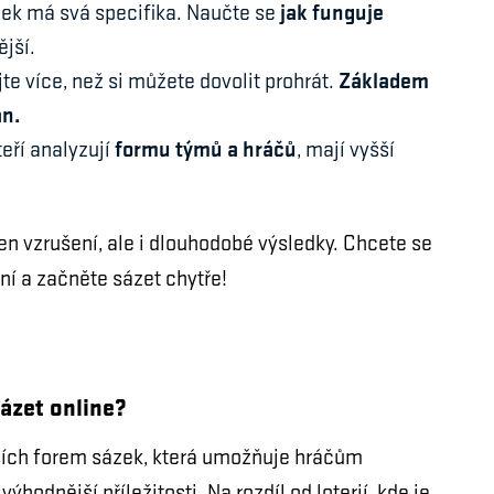
jak funguje
ek má svá specifika. Naučte se
ější.
Základem
te více, než si můžete dovolit prohrát.
án.
formu týmů a hráčů
teří analyzují
, mají vyšší
en vzrušení, ale i dlouhodobé výsledky. Chcete se
ní a začněte sázet chytře!
sázet online?
jších forem sázek, která umožňuje hráčům