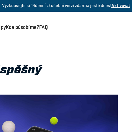
Vyzkoušejte si 14denní zkušební verzi zdarma ještě dnes!
Aktivovat
ipy
Kde působíme?
FAQ
úspěšný