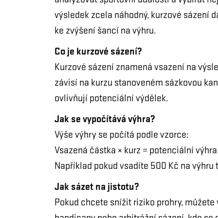
analyzovat sportovní události a vybírat nejv
výsledek zcela náhodný, kurzové sázení dá
ke zvýšení šancí na výhru.
Co je kurzové sázení?
Kurzové sázení znamená vsazení na výsled
závisí na kurzu stanoveném sázkovou kanc
ovlivňují potenciální výdělek.
Jak se vypočítává výhra?
Výše výhry se počítá podle vzorce:
Vsazená částka × kurz = potenciální výhra
Například pokud vsadíte 500 Kč na výhru 
Jak sázet na jistotu?
Pokud chcete snížit riziko prohry, můžete 