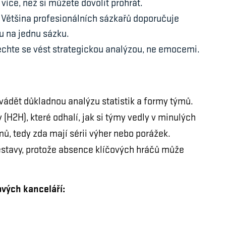
více, než si můžete dovolit prohrát.
 Většina profesionálních sázkařů doporučuje
 na jednu sázku.
chte se vést strategickou analýzou, ne emocemi.
vádět důkladnou analýzu statistik a formy týmů.
H2H), které odhalí, jak si týmy vedly v minulých
mů, tedy zda mají sérii výher nebo porážek.
estavy, protože absence klíčových hráčů může
ových kanceláří: