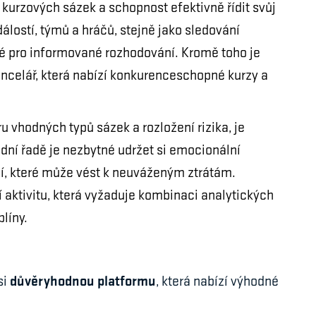
urzových sázek a schopnost efektivně řídit svůj
álostí, týmů a hráčů, stejně jako sledování
tné pro informované rozhodování. Kromě toho je
ancelář, která nabízí konkurenceschopné kurzy a
u vhodných typů sázek a rozložení rizika, je
dní řadě je nezbytné udržet si emocionální
í, které může vést k neuváženým ztrátám.
 aktivitu, která vyžaduje kombinaci analytických
líny.
důvěryhodnou platformu
si
, která nabízí výhodné