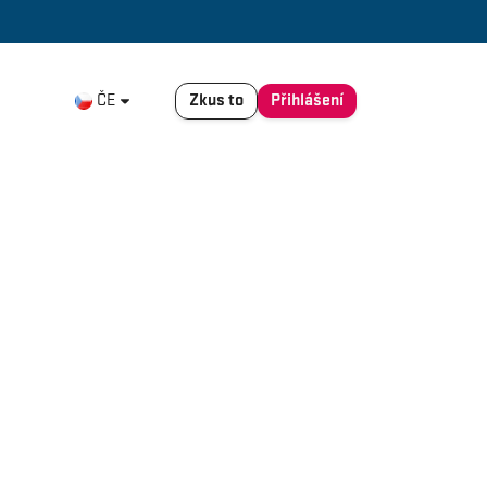
Zkus to
Přihlášení
ČE