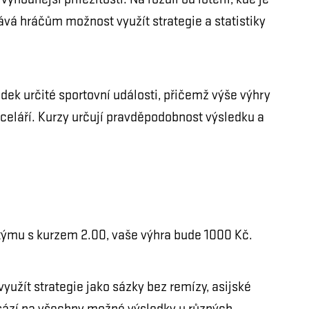
ýhodnější příležitosti. Na rozdíl od loterií, kde je
vá hráčům možnost využít strategie a statistiky
ek určité sportovní události, přičemž výše výhry
eláří. Kurzy určují pravděpodobnost výsledku a
týmu s kurzem 2.00, vaše výhra bude 1000 Kč.
využít strategie jako sázky bez remízy, asijské