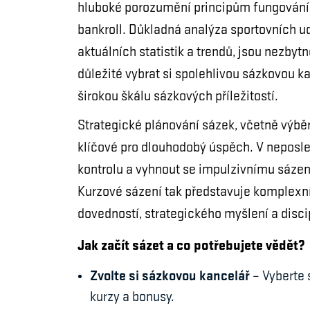
hluboké porozumění principům fungování k
bankroll. Důkladná analýza sportovních ud
aktuálních statistik a trendů, jsou nezby
důležité vybrat si spolehlivou sázkovou k
širokou škálu sázkových příležitostí.
Strategické plánování sázek, včetně výběr
klíčové pro dlouhodobý úspěch. V neposle
kontrolu a vyhnout se impulzivnímu sázen
Kurzové sázení tak představuje komplexní
dovedností, strategického myšlení a discip
Jak začít sázet a co potřebujete vědět?
Zvolte si sázkovou kancelář
– Vyberte 
kurzy a bonusy.