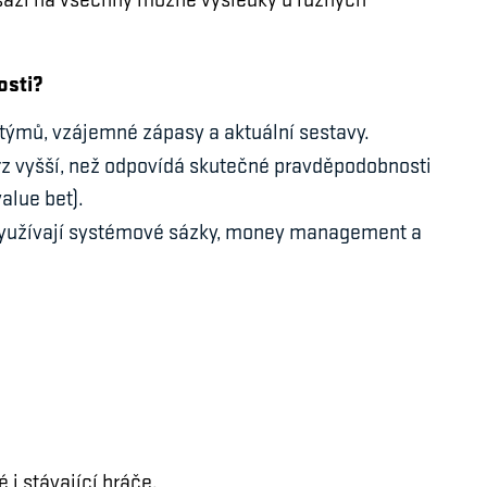
 sází na všechny možné výsledky u různých
osti?
týmů, vzájemné zápasy a aktuální sestavy.
rz vyšší, než odpovídá skutečné pravděpodobnosti
alue bet).
 využívají systémové sázky, money management a
i stávající hráče.