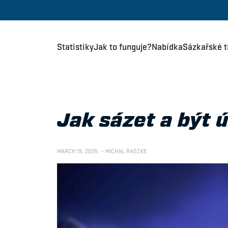
Statistiky
Jak to funguje?
Nabídka
Sázkařské t
Jak sázet a být 
MARCH 19, 2025
MICHAŁ RASZKE